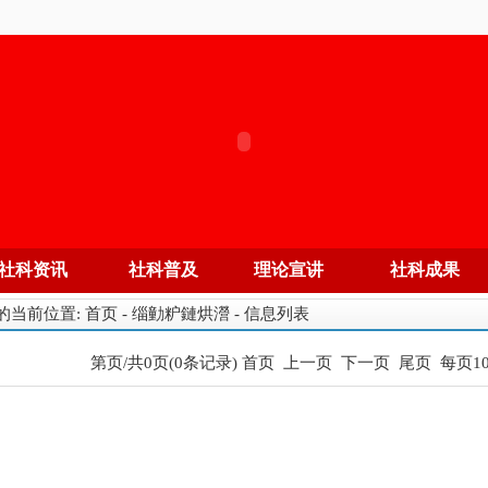
社科资讯
社科普及
理论宣讲
社科成果
的当前位置:
首页
-
缁勭粐鏈烘瀯
- 信息列表
第页/共0页(0条记录)
首页
上一页
下一页
尾页
每页1