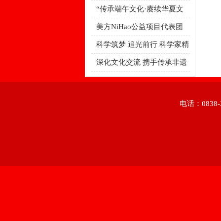
心中
“传承端午文化·赓续华夏文
明”绵
美方NiHao公益项目代表团
到四
科学筑梦 追光前行 科学家精
神宣
深化文化交流 携手传承非遗
经典
电话：0838-2