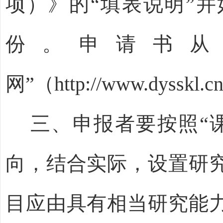
项）》的
“
填表说明
”
并
份。申请书
网
”
（
http://www.dysskl.c
三
、申报者
要
按照
“
向，结合实际，设置研
目应由具有相当研究能